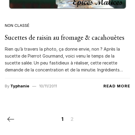
NON CLASSÉ
Sucettes de raisin au fromage & cacahouètes
Rien qu’à travers la photo, ça donne envie, non ? Après la
sucette de Pierrot Gourmand, voici venu le temps de la
sucette salée. Un peu fastidieux à réaliser, cette recette
demande de la concentration et de la minutie. Ingrédients…
By
Typhanie
10/11/2011
READ MORE
Posts navigation
Previous page
1
2