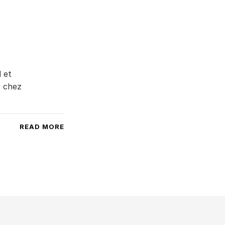
 et
r chez
READ MORE