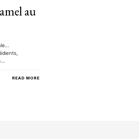
amel au
ale…
édients,
de…
READ MORE