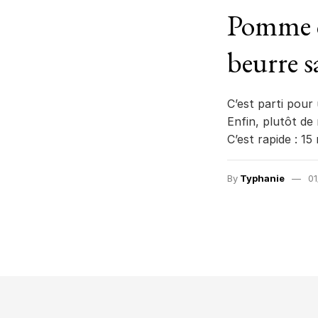
Pomme c
beurre s
C’est parti pour 
Enfin, plutôt de
C’est rapide : 1
By
Typhanie
01