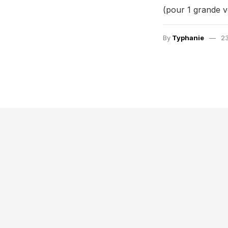
(pour 1 grande v
By
Typhanie
23