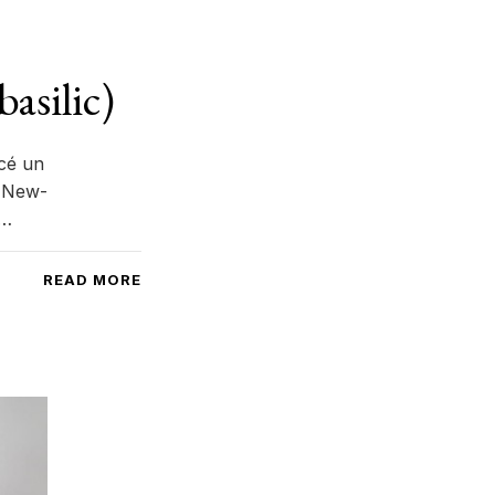
basilic)
ncé un
à New-
e…
READ MORE