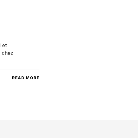
 et
r chez
READ MORE