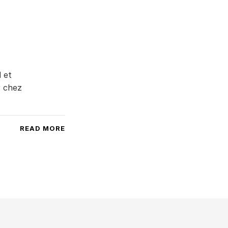
 et
r chez
READ MORE