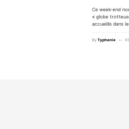
Ce week-end nous
« globe trotteus
accueillis dans 
By
Typhanie
03