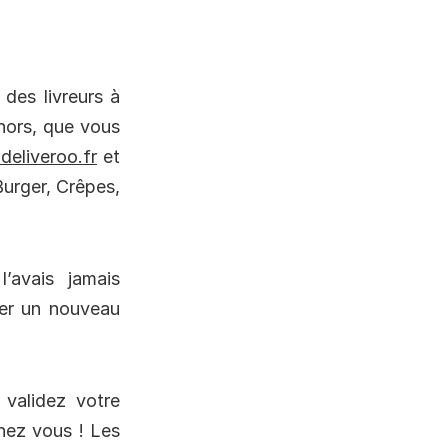
 des livreurs à
ehors, que vous
eliveroo.fr
et
Burger, Crêpes,
’avais jamais
ter un nouveau
 validez votre
hez vous ! Les