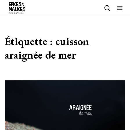
Skip to content
Étiquette :
cuisson
araignée de mer