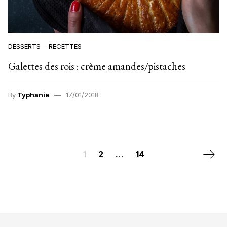
DESSERTS
RECETTES
Galettes des rois : crème amandes/pistaches
By
Typhanie
17/01/2018
Posts navigation
Next 
1
2
…
14