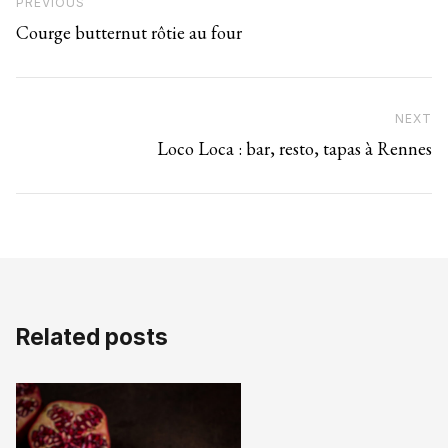
Previous Post
PREVIOUS
Courge butternut rôtie au four
NEXT
N
Loco Loca : bar, resto, tapas à Rennes
Related posts