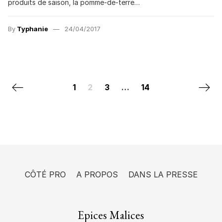
produits de saison, la pomme-de-terre…
By
Typhanie
24/04/2017
Posts navigation
Previous page
Next 
1
2
3
…
14
CÔTÉ PRO
A PROPOS
DANS LA PRESSE
Epices Malices