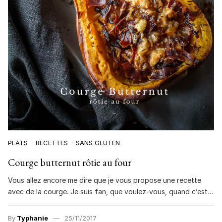
PLATS
RECETTES
SANS GLUTEN
Courge butternut rôtie au four
Vous allez encore me dire que je vous propose une recette
avec de la courge. Je suis fan, que voulez-vous, quand c’est…
By
Typhanie
25/11/2017