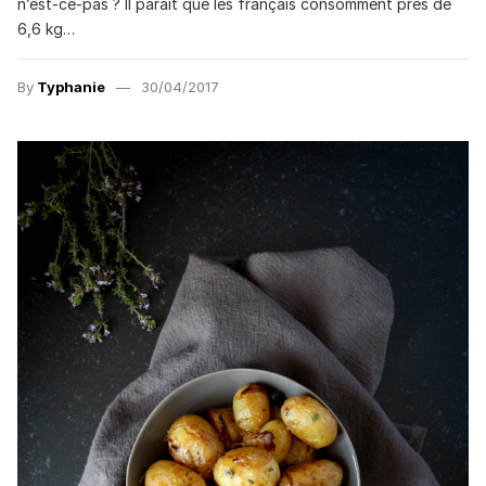
n’est-ce-pas ? Il parait que les français consomment près de
6,6 kg…
By
Typhanie
30/04/2017