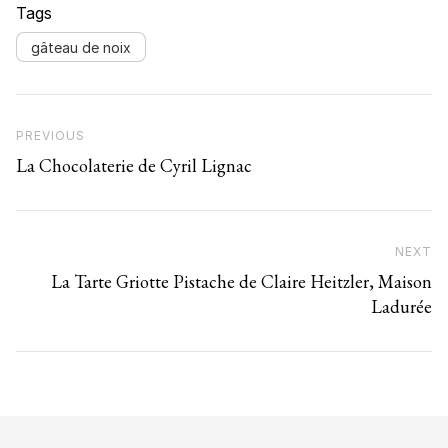
Tags
gâteau de noix
Navigation de l’article
Previous Post
PREVIOUS
La Chocolaterie de Cyril Lignac
NEXT
N
La Tarte Griotte Pistache de Claire Heitzler, Maison
Ladurée