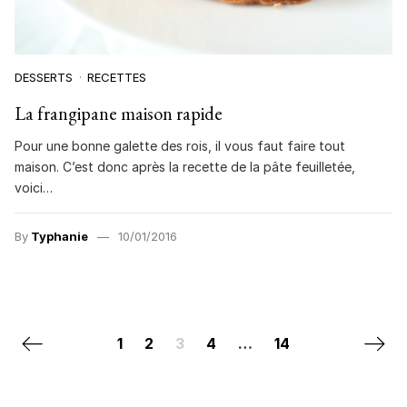
DESSERTS
RECETTES
La frangipane maison rapide
Pour une bonne galette des rois, il vous faut faire tout
maison. C’est donc après la recette de la pâte feuilletée,
voici…
By
Typhanie
10/01/2016
Posts navigation
Previous page
Next 
1
2
3
4
…
14