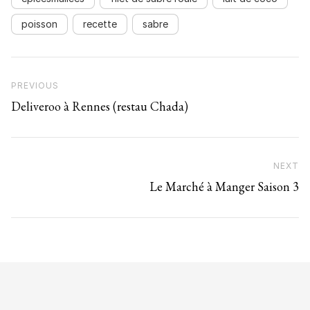
poisson
recette
sabre
Navigation de l’article
Previous Post
PREVIOUS
Deliveroo à Rennes (restau Chada)
NEXT
N
Le Marché à Manger Saison 3