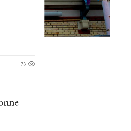
78
tonne