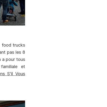
t food trucks
nt pas les 8
n a pour tous
amiliale et
ns S’il Vous