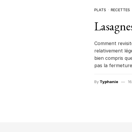
PLATS
RECETTES
Lasagne
Comment revisite
relativement lége
bien compris que 
pas la fermeture
By
Typhanie
16