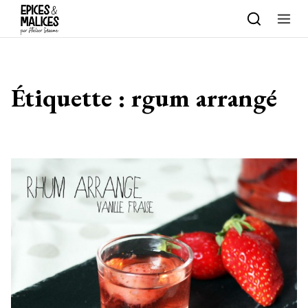
Skip to content
Étiquette :
rgum arrangé