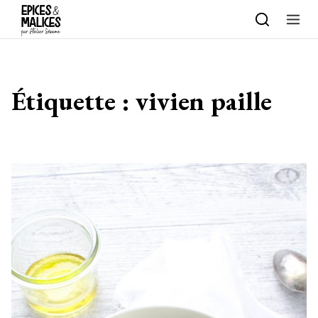
Skip to content
Étiquette :
vivien paille