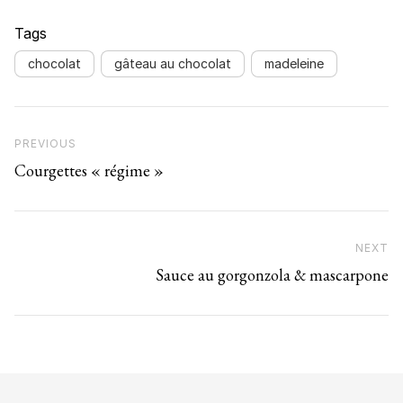
Tags
chocolat
gâteau au chocolat
madeleine
Navigation de l’article
Previous Post
PREVIOUS
Courgettes « régime »
NEXT
N
Sauce au gorgonzola & mascarpone