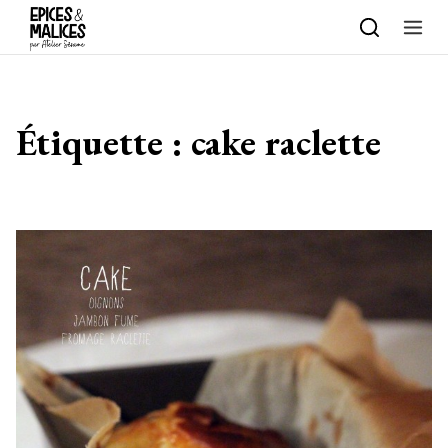
Skip to content
Étiquette :
cake raclette