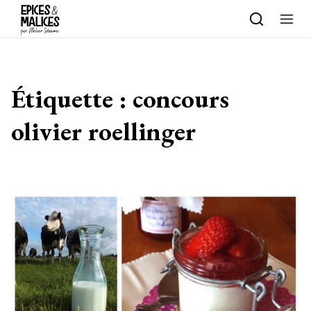
Skip to content
Étiquette :
concours
olivier roellinger