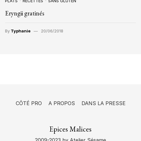
PLATS
RECETTES
SANS GLUTEN
Eryngii gratinés
By
Typhanie
20/06/2018
CÔTÉ PRO
A PROPOS
DANS LA PRESSE
Epices Malices
2009-2023
by Atelier Sésame