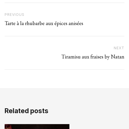
Navigation de l’article
Previous Post
PREVIOUS
Tarte à la rhubarbe aux épices anisées
NEXT
N
Tiramisu aux fraises by Natan
Related posts