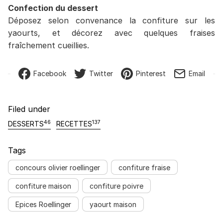
Confection du dessert
Déposez selon convenance la confiture sur les
yaourts, et décorez avec quelques fraises
fraîchement cueillies.
Facebook
Twitter
Pinterest
Email
Filed under
46
137
DESSERTS
RECETTES
Tags
concours olivier roellinger
confiture fraise
confiture maison
confiture poivre
Epices Roellinger
yaourt maison