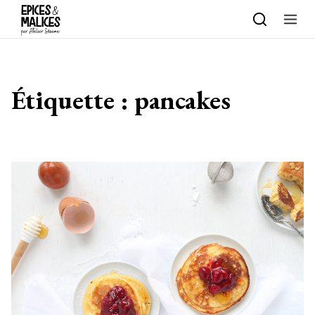
Skip to content
Étiquette :
pancakes