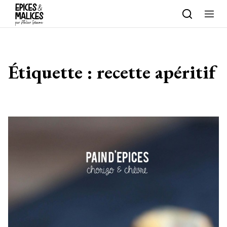
Skip to content
Étiquette :
recette apéritif