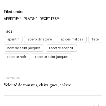
Filed under
34
77
137
APÉRITIF
PLATS
RECETTES
Tags
apéritif
apéro dinatoire
épices malices
fête
noix de saint jacques
recette apéritif
recette noël
recette saint jacques
Navigation de l’article
Previous Post
PREVIOUS
Velouté de tomates, châtaignes, chèvre
NEXT
N