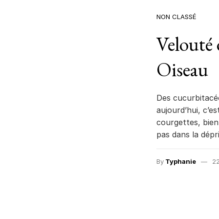
NON CLASSÉ
Velouté 
Oiseau
Des cucurbitacée
aujourd’hui, c’e
courgettes, bien
pas dans la dépr
By
Typhanie
22