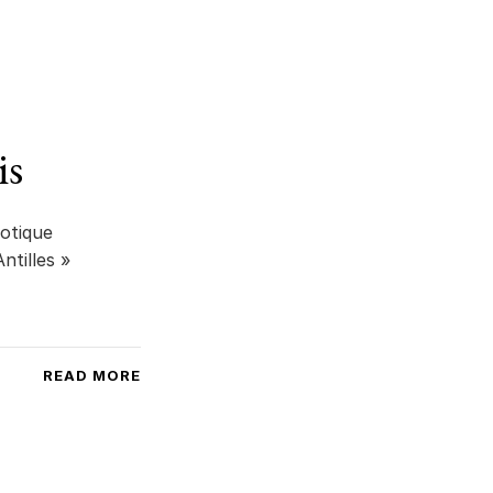
is
xotique
ntilles »
READ MORE