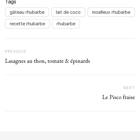
Tags
gâteau rhubarbe
lait de coco
moelleux rhubarbe
recette rhubarbe
rhubarbe
Navigation de l’article
Previous Post
PREVIOUS
Lasagnes au thon, tomate & épinards
NEXT
N
Le Pisco fraise