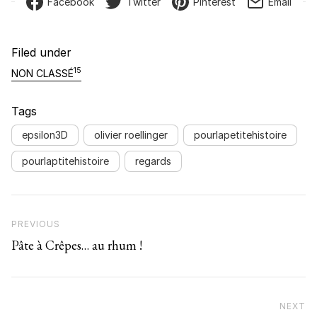
Facebook
Twitter
Pinterest
Email
Filed under
15
NON CLASSÉ
Tags
epsilon3D
olivier roellinger
pourlapetitehistoire
pourlaptitehistoire
regards
Navigation de l’article
Previous Post
PREVIOUS
Pâte à Crêpes… au rhum !
NEXT
N