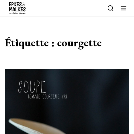
Skip to content
Étiquette :
courgette