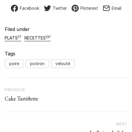
Facebook
Twitter
Pinterest
Email
Filed under
77
137
PLATS
RECETTES
Tags
poire
potiron
velouté
Navigation de l’article
Previous Post
PREVIOUS
Cake Tartiflette
NEXT
N