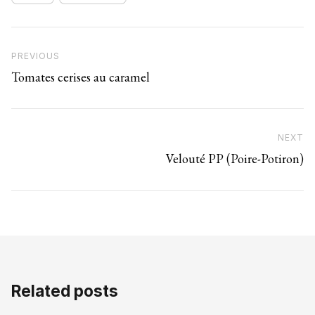
Navigation de l’article
Previous Post
PREVIOUS
Tomates cerises au caramel
NEXT
N
Velouté PP (Poire-Potiron)
Related posts