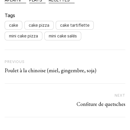
Tags
cake
cake pizza
cake tartiflette
mini cake pizza
mini cake salés
Navigation de l’article
Previous Post
PREVIOUS
Poulet à la chinoise (miel, gingembre, soja)
NEXT
N
Confiture de quetsches