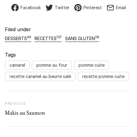
Facebook
Twitter
Pinterest
Email
Filed under
46
137
38
DESSERTS
RECETTES
SANS GLUTEN
Tags
camarel
pomme au four
pomme cuite
recette caramel au beurre salé
recette pomme cuite
Navigation de l’article
Previous Post
PREVIOUS
Makis au Saumon