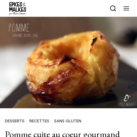
Skip to content
DESSERTS
RECETTES
SANS GLUTEN
Pomme cuite au coeur gourmand