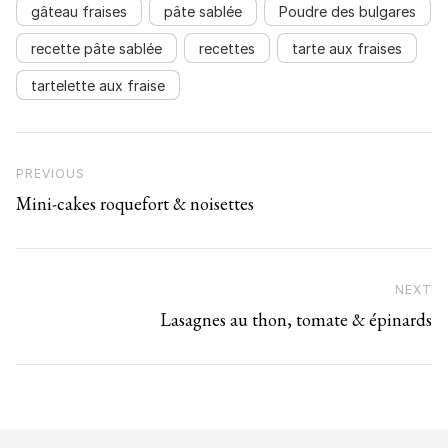
gâteau fraises
pâte sablée
Poudre des bulgares
recette pâte sablée
recettes
tarte aux fraises
tartelette aux fraise
Navigation de l’article
Previous Post
PREVIOUS
Mini-cakes roquefort & noisettes
NEXT
N
Lasagnes au thon, tomate & épinards