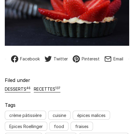
Facebook
Twitter
Pinterest
Email
Filed under
46
137
DESSERTS
RECETTES
Tags
crème pâtissière
cuisine
épices malices
Epices Roellinger
food
fraises