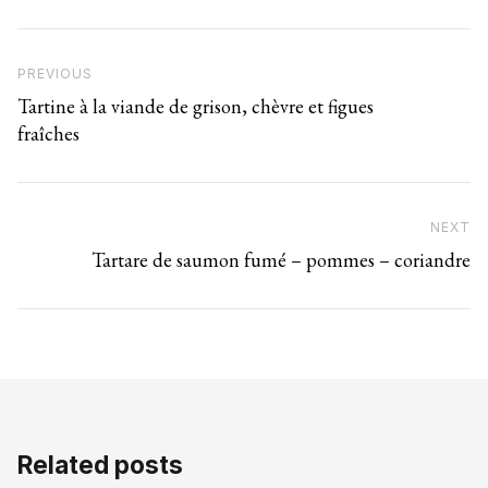
Navigation de l’article
Previous Post
PREVIOUS
Tartine à la viande de grison, chèvre et figues
fraîches
NEXT
N
Tartare de saumon fumé – pommes – coriandre
Related posts