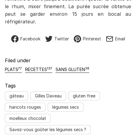
le rhum, mixer finement. La purée sucrée obtenue
peut se garder environ 15 jours en bocal au
réfrigérateur.
Facebook
Twitter
Pinterest
Email
Filed under
77
137
38
PLATS
RECETTES
SANS GLUTEN
Tags
gâteau
Gilles Daveau
gluten free
haricots rouges
légumes secs
moelleux chocolat
Savez-vous goûter les légumes secs ?