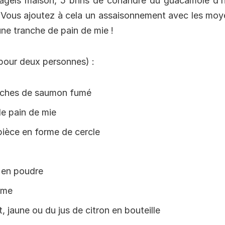
gels maison, 5 brins de coriandre du guacamole d’hi
ous ajoutez à cela un assaisonnement avec les moy
ne tranche de pain de mie !
pour deux personnes) :
nches de saumon fumé
de pain de mie
pièce en forme de cercle
 en poudre
mme
rt, jaune ou du jus de citron en bouteille