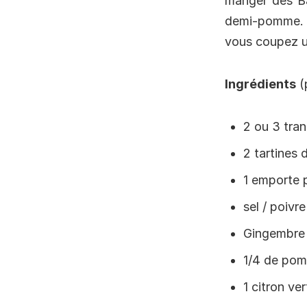
manger des Ba
demi-pomme. V
vous coupez u
Ingrédients
(
2 ou 3 tra
2 tartines 
1 emporte 
sel / poivre
Gingembre
1/4 de po
1 citron ve