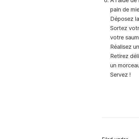
A l’aide de
pain de mie
Déposez la 
Sortez votr
votre saumo
Réalisez un
Retirez dél
un morceau
Servez !