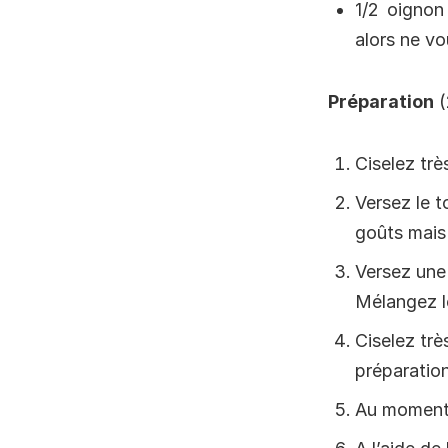
1/2 oignon
alors ne vo
Préparation
(
Ciselez trè
Versez le t
goûts mais 
Versez une
Mélangez l
Ciselez trè
préparation
Au moment d