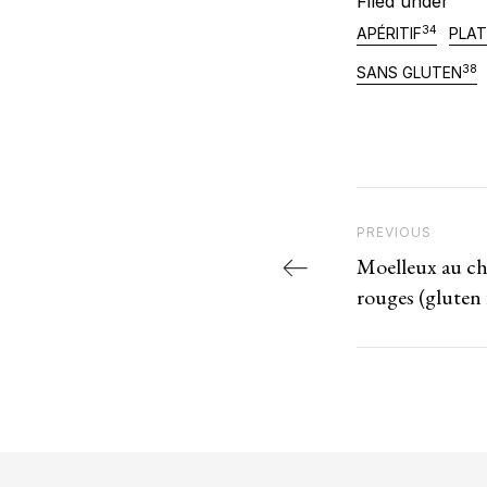
Filed under
34
APÉRITIF
PLA
38
SANS GLUTEN
Navigation
Previous Post
PREVIOUS
Moelleux au ch
rouges (gluten 