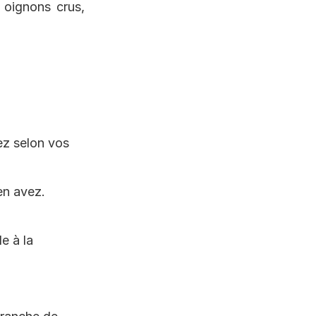
 oignons crus,
lez selon vos
en avez.
e à la