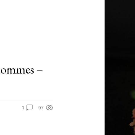
 pommes –
1
97