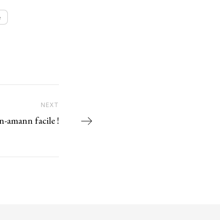
e
NEXT
Next Post
-amann facile !