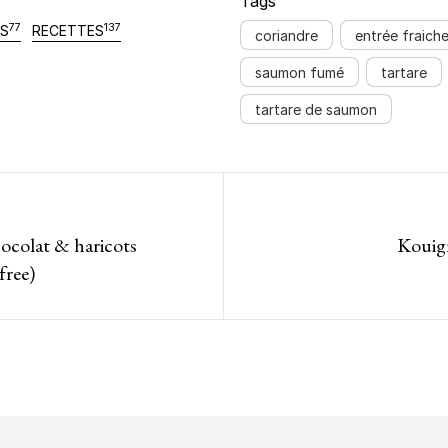
Tags
77
137
TS
RECETTES
coriandre
entrée fraich
saumon fumé
tartare
tartare de saumon
 de l’article
ocolat & haricots
Kouign
free)