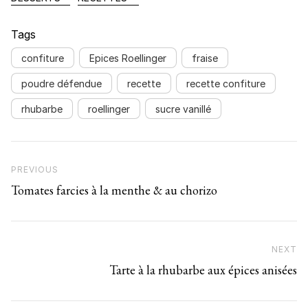
Tags
confiture
Epices Roellinger
fraise
poudre défendue
recette
recette confiture
rhubarbe
roellinger
sucre vanillé
Navigation de l’article
Previous Post
PREVIOUS
Tomates farcies à la menthe & au chorizo
NEXT
N
Tarte à la rhubarbe aux épices anisées